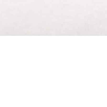
Ervaring
Pim heeft in zijn jeugd 4 jaar in de eredivisie
hij in 1994 gestart is met de studie fysiother
sportletsels. Vanaf 2005 behandelt Pim sporter
Osteopathie
Binnen de osteopathie worden de sportletsels 
terugkerende schouder- of hamstringklachten k
raken doordat een gewrichtje in de enkel gebl
symptomen zich uiten.