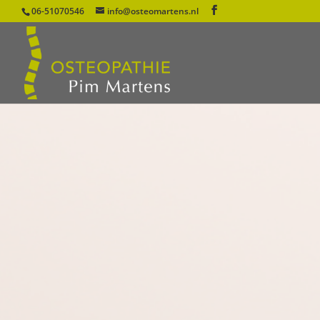
06-51070546
info@osteomartens.nl