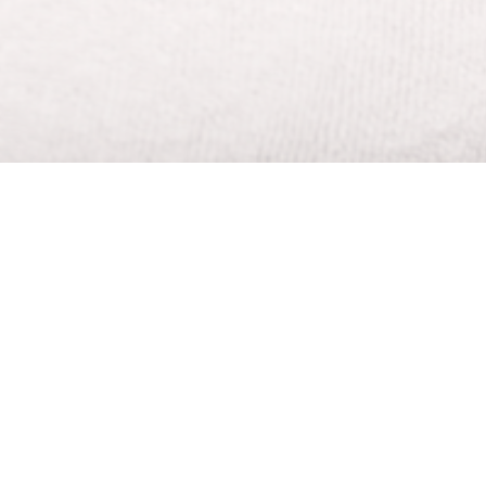
je. Zijn sportieve verleden is ook de reden dat
 het behandelen van acute en chronische
 ‘Osteopathie en Sport’ behaald.
cht en behandeld. Zo kunnen steeds
d of achillespees kan steeds weer geïrriteerd
 in het lichaam bevinden dan waar de