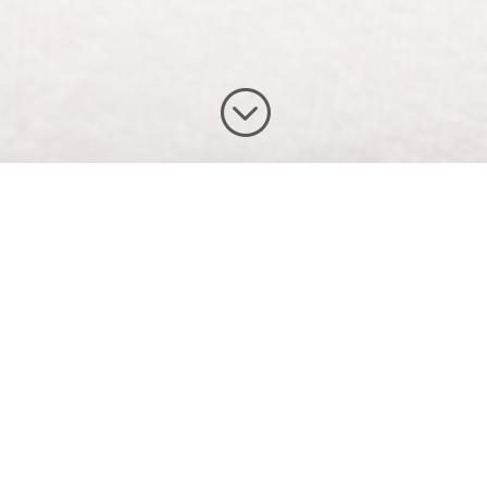
;
 gebasketbald, daarnaast is hij ook 3 jaar uitgekomen voor Jong Oran
apie. Als fysiotherapeut heeft Pim jarenlange ervaring opgedaan in
s vanuit de visie van de osteopathie. In 2021 heeft hij het diploma
meer vanuit een holistische ( totale lichaam) invalshoek onderzo
omen doordat de beweeglijkheid in de rug beperkt is. Een knieban
okkeerd zit. De werkelijke oorzaak van de blessure kan zich elders